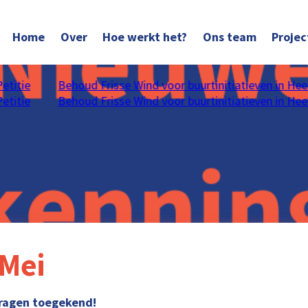
Home
Over
Hoe werkt het?
Ons team
Projec
titie
Behoud Frisse Wind voor buurtinitiatieven in Heer
titie
Behoud Frisse Wind voor buurtinitiatieven in Heer
Mei
vragen toegekend!