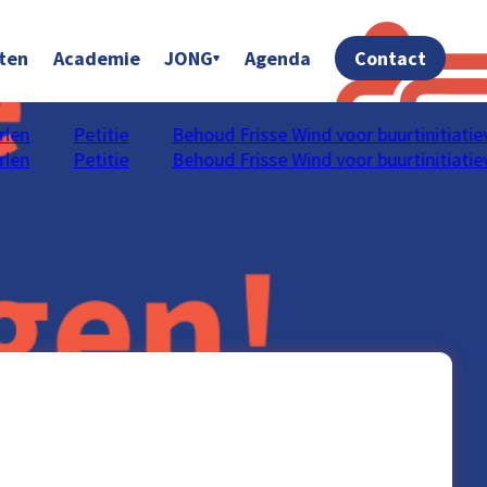
ten
Academie
JONG
Agenda
Contact
len
Petitie
Behoud Frisse Wind voor buurtinitiatiev
len
Petitie
Behoud Frisse Wind voor buurtinitiatiev