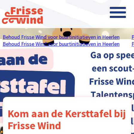
Behoud Frisse Wind voor buurtinitiatieven in Heerlen
P
Behoud Frisse Wind voor buurtinitiatieven in Heerlen
P
Kom aan de Kersttafel bij
Frisse Wind