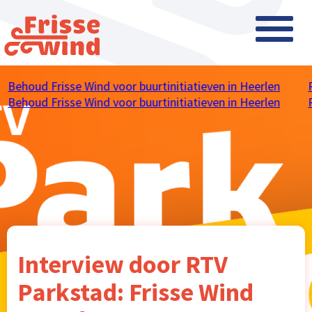
Behoud Frisse Wind voor buurtinitiatieven in Heerlen
P
Behoud Frisse Wind voor buurtinitiatieven in Heerlen
P
Interview door RTV
Parkstad: Frisse Wind