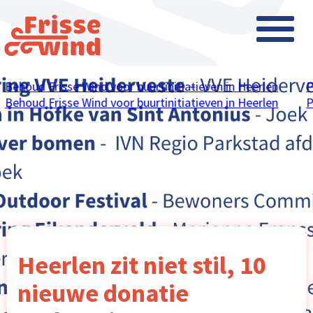
Behoud Frisse Wind voor buurtinitiatieven in Heerlen
P
Behoud Frisse Wind voor buurtinitiatieven in Heerlen
P
Heerlen zit niet stil, 10
nieuwe donatie